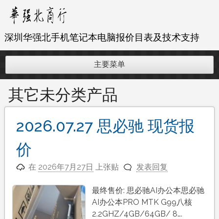
跳
至
内
深圳华强北手机笔记本电脑报价目表及技术支持
容
主要菜单
其它未分类产品
2026.07.27 思必驰 现货报
价
在
2026年7月27日
上张贴
发表回复
最终售价: 思必驰AI办公本思必驰
AI办公本PRO MTK G99八核
2.2GHZ/4GB/64GB/ 8….