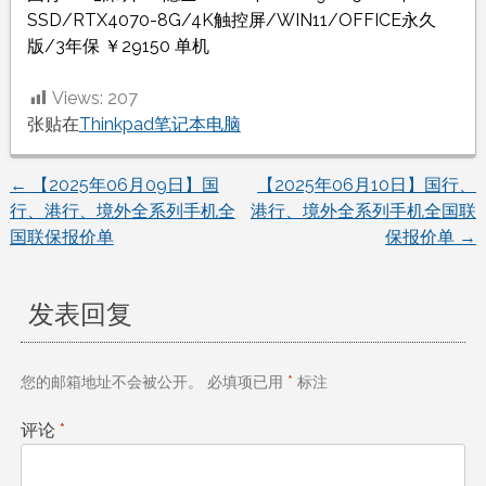
SSD/RTX4070-8G/4K触控屏/WIN11/OFFICE永久
版/3年保 ￥29150 单机
Views:
207
张贴在
Thinkpad笔记本电脑
←
【2025年06月09日】国
【2025年06月10日】国行、
文
行、港行、境外全系列手机全
港行、境外全系列手机全国联
国联保报价单
保报价单
→
章
导
发表回复
航
您的邮箱地址不会被公开。
必填项已用
*
标注
评论
*