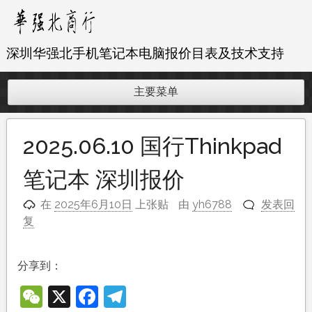
跳
至
内
深圳华强北手机笔记本电脑报价目表及技术支持
容
主要菜单
2025.06.10 国行Thinkpad
笔记本 深圳报价
在
2025年6月10日
上张贴
由
yh6788
发表回
复
分享到：
WeChat
X
Facebook
Telegram