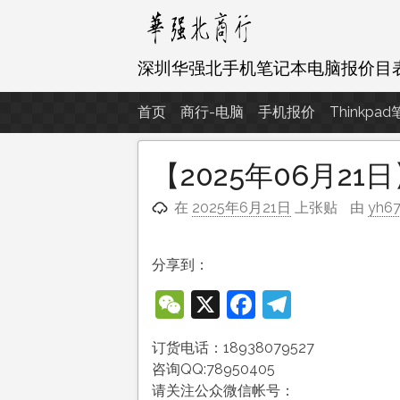
跳
至
内
深圳华强北手机笔记本电脑报价目
容
首页
商行-电脑
手机报价
Thinkpa
【2025年06月
在
2025年6月21日
上张贴
由
yh6
分享到：
WeChat
X
Facebook
Telegra
订货电话：18938079527
咨询QQ:78950405
请关注公众微信帐号：