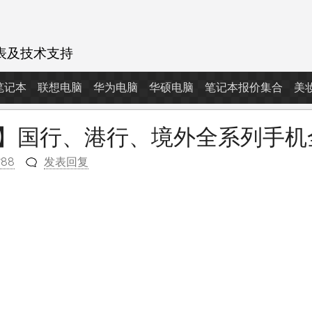
表及技术支持
d笔记本
联想电脑
华为电脑
华硕电脑
笔记本报价集合
美
21日】国行、港行、境外全系列手
788
发表回复
m