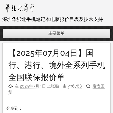
跳
至
内
深圳华强北手机笔记本电脑报价目表及技术支持
容
主要菜单
【2025年07月04日】国
行、港行、境外全系列手机
全国联保报价单
在
2025年7月4日
上张贴
由
yh6788
发表回
复
分享到：