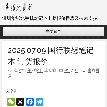
跳
至
内
深圳华强北手机笔记本电脑报价目表及技术支持
容
主要菜单
2025.07.09 国行联想笔记
本 订货报价
在
2025年7月9日
上张贴
由
yh6788
发表回
复
分享到：
WeChat
X
Facebook
Telegram