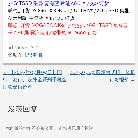
32G1TSSD 集显 雾海蓝 带笔2.8K ￥7550 订货
联想_订货: YOGA BOOK 9 13 ULTRA7 32G1TSSD 集显
AI元启版 雾海蓝 ￥15400 订货
联想_订货: YOGABOOK9I I7 1355U 16G 1TSSD 集成显
卡 2.8K屏 雾海蓝 触控带笔 ￥12600 订货
Views:
210
张贴在
联想电脑
←
【2025年07月09日】国
2025.07.09 联想台式机一体机
文
行、港行、境外全系列手机全
订货报价
→
国联保报价单
章
导
发表回复
航
您的邮箱地址不会被公开。
必填项已用
*
标注