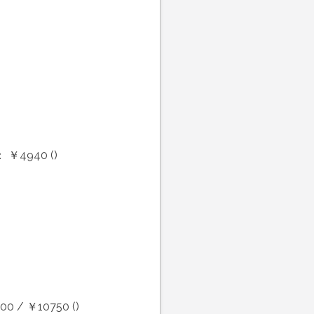
￥4940 ()
 / ￥10750 ()