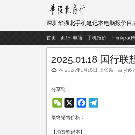
跳
至
内
深圳华强北手机笔记本电脑报价目
容
首页
商行-电脑
手机报价
Thinkpa
2025.01.18 国
在
2025年1月18日
上张贴
由
yh6
分享到：
WeChat
X
Facebook
Telegra
最终销售价格：
【消费笔记本】