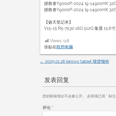
拯救者Y9000P-2024 I9-14900HX 32
拯救者Y9000P-2024 I9-14900HX 32
【扬天笔记本】
V15-15 R5-7530 16G 512G 集显 15
Views:
118
张贴在
联想电脑
←
2025.01.18 lenovo tablet 现货报价
文
章
发表回复
导
您的邮箱地址不会被公开。
必填项已用
*
标注
航
评论
*