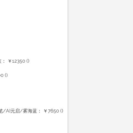
 ￥12350 ()
 ()
触控笔/AI元启/雾海蓝： ￥7650 ()