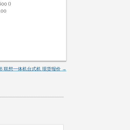
0 ()
100
01.18 联想一体机台式机 现货报价
→