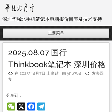
跳
至
内
深圳华强北手机笔记本电脑报价目表及技术支持
容
主要菜单
2025.08.07 国行
Thinkbook笔记本 深圳价格
在
2025年8月7日
上张贴
由
yh6788
发表回
复
分享到：
WeChat
X
Facebook
Telegram