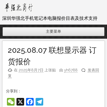
跳
至
内
深圳华强北手机笔记本电脑报价目表及技术支持
容
主要菜单
2025.08.07 联想显示器 订
货报价
在
2025年8月7日
上张贴
由
yh6788
发表回
复
分享到：
WeChat
X
Facebook
Telegram