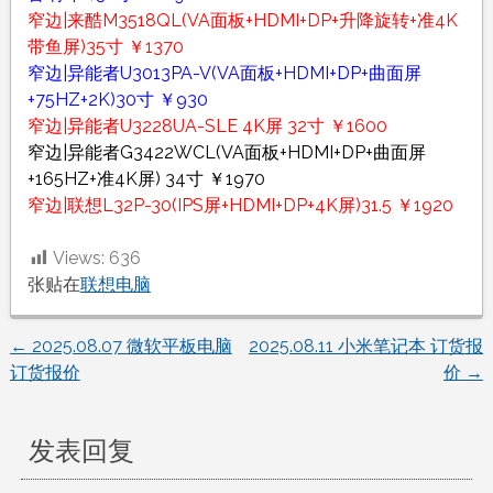
窄边|来酷M3518QL(VA面板+HDMI+DP+升降旋转+准4K
带鱼屏)35寸 ￥1370
窄边|异能者U3013PA-V(VA面板+HDMI+DP+曲面屏
+75HZ+2K)30寸 ￥930
窄边|异能者U3228UA-SLE 4K屏 32寸 ￥1600
窄边|异能者G3422WCL(VA面板+HDMI+DP+曲面屏
+165HZ+准4K屏) 34寸 ￥1970
窄边|联想L32P-30(IPS屏+HDMI+DP+4K屏)31.5 ￥1920
Views:
636
张贴在
联想电脑
←
2025.08.07 微软平板电脑
2025.08.11 小米笔记本 订货报
文
订货报价
价
→
章
发表回复
导