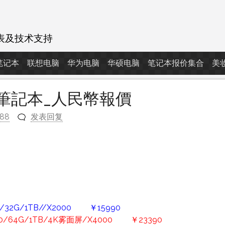
表及技术支持
d笔记本
联想电脑
华为电脑
华硕电脑
笔记本报价集合
美
ad筆記本_人民幣報價
788
发表回复
m
700/32G/1TB//X2000 ￥15990
3980/64G/1TB/4K雾面屏/X4000 ￥23390