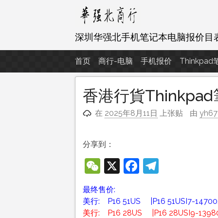
跳
至
内
深圳华强北手机笔记本电脑报价目
容
首页
商行-电脑
手机报价
Thinkpa
香港行貨Thinkp
在
2025年8月11日
上张贴
由
yh6
分享到：
WeChat
X
Facebook
Telegra
最终售价:
美行: P16 51US |P16 51USI7-14
美行: P16 28US |P16 28USI9-1