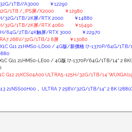
0/32G/1TB//A3000 ￥12290
0/32G/1TB /_IPS屏/X2000 ￥12980
55H/32G/1TB/2K屏/RTX 2000 ￥14880
55H/32G/1TB/2K屏/RTX 4060 ￥15490
85H/64G/2TB/4K触屏/RTX 3000 ￥22970
TRA7 268V/32G/1TB/2 8屏 ￥13080
C G11 21HMS0-LD00 / 4G版/新價格 I7-1370P/64G/1TB/14“ 
880
C G11 21HMS0-LE00 / 4G版 I7-1370P/64G/1TB/14“ 2 8K
0
 G12 21KCS04A00 ULTRA5-125H/32G/1TB/14″WUXGA(192
G13 21NSS00H00， ULTRA 7 258V/32G/1TB/14” 2 8K 