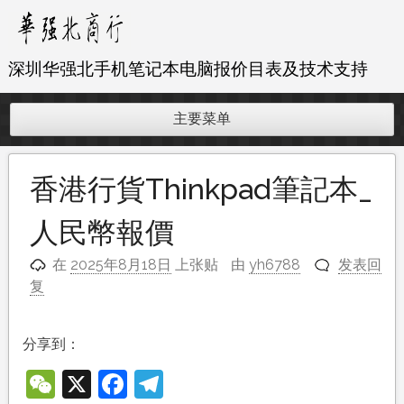
跳
至
内
深圳华强北手机笔记本电脑报价目表及技术支持
容
主要菜单
香港行貨Thinkpad筆記本_
人民幣報價
在
2025年8月18日
上张贴
由
yh6788
发表回
复
分享到：
WeChat
X
Facebook
Telegram