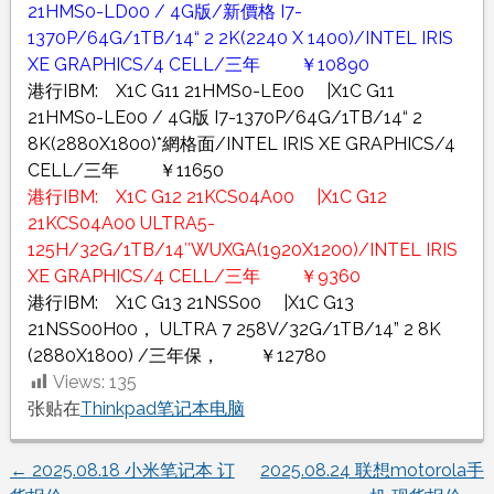
21HMS0-LD00 / 4G版/新價格 I7-
1370P/64G/1TB/14“ 2 2K(2240 X 1400)/INTEL IRIS
XE GRAPHICS/4 CELL/三年 ￥10890
港行IBM: X1C G11 21HMS0-LE00 |X1C G11
21HMS0-LE00 / 4G版 I7-1370P/64G/1TB/14“ 2
8K(2880X1800)*網格面/INTEL IRIS XE GRAPHICS/4
CELL/三年 ￥11650
港行IBM: X1C G12 21KCS04A00 |X1C G12
21KCS04A00 ULTRA5-
125H/32G/1TB/14″WUXGA(1920X1200)/INTEL IRIS
XE GRAPHICS/4 CELL/三年 ￥9360
港行IBM: X1C G13 21NSS00 |X1C G13
21NSS00H00， ULTRA 7 258V/32G/1TB/14” 2 8K
(2880X1800) /三年保， ￥12780
Views:
135
张贴在
Thinkpad笔记本电脑
←
2025.08.18 小米笔记本 订
2025.08.24 联想motorola手
文