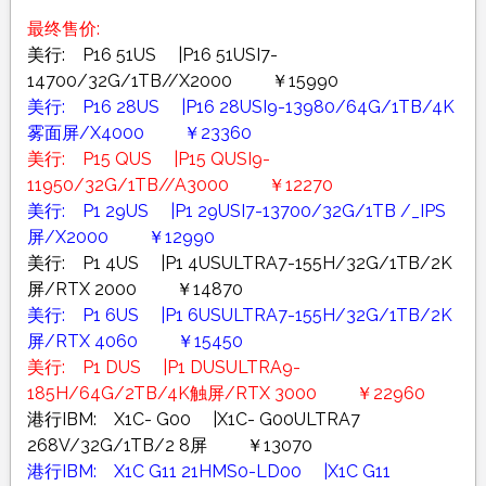
最终售价:
美行: P16 51US |P16 51USI7-
14700/32G/1TB//X2000 ￥15990
美行: P16 28US |P16 28USI9-13980/64G/1TB/4K
雾面屏/X4000 ￥23360
美行: P15 QUS |P15 QUSI9-
11950/32G/1TB//A3000 ￥12270
美行: P1 29US |P1 29USI7-13700/32G/1TB /_IPS
屏/X2000 ￥12990
美行: P1 4US |P1 4USULTRA7-155H/32G/1TB/2K
屏/RTX 2000 ￥14870
美行: P1 6US |P1 6USULTRA7-155H/32G/1TB/2K
屏/RTX 4060 ￥15450
美行: P1 DUS |P1 DUSULTRA9-
185H/64G/2TB/4K触屏/RTX 3000 ￥22960
港行IBM: X1C- G00 |X1C- G00ULTRA7
268V/32G/1TB/2 8屏 ￥13070
港行IBM: X1C G11 21HMS0-LD00 |X1C G11