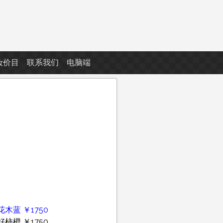
妆价目
联系我们
电脑端
花木蓝 ￥1750
好柿橙 ￥1750