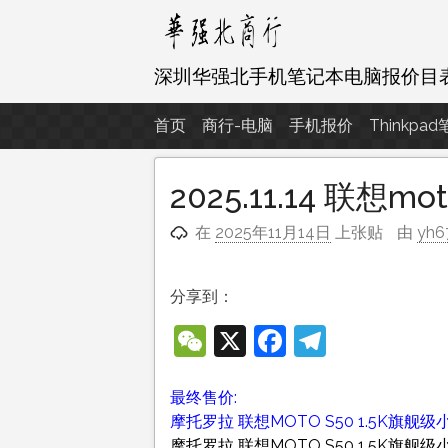
跳
至
内
深圳华强北手机笔记本电脑报价目
容
首页
商行-电脑
手机报价
Thinkpa
2025.11.14 联想m
在
2025年11月14日
上张贴
由
yh6
分享到：
WeChat
X
Facebook
Telegra
最终售价:
摩托罗拉 联想MOTO S50 1.5K旗舰级
摩托罗拉 联想MOTO S50 1.5K旗舰级