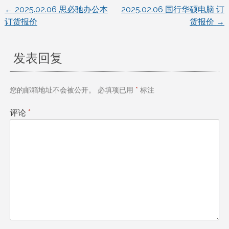
←
2025.02.06 思必驰办公本
2025.02.06 国行华硕电脑 订
文
订货报价
货报价
→
章
发表回复
导
航
您的邮箱地址不会被公开。
必填项已用
*
标注
评论
*