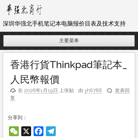
跳
至
内
深圳华强北手机笔记本电脑报价目表及技术支持
容
主要菜单
香港行貨Thinkpad筆記本_
人民幣報價
在
2026年1月19日
上张贴
由
yh6788
发表回
复
分享到：
WeChat
X
Facebook
Telegram