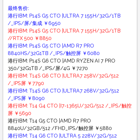
最终售价:
港行IBM: P14S G5 CTO |ULTRA 7 155H/32G/1TB
/_IPS/屏/集成 ￥6950
港行IBM: P14S G5 CTO |ULTRA 7 155H/32G/1TB
//RTX 500 ￥8850
港行IBM: P14S G5 CTO |AMD R7 PRO
8840HS/32G1TB /_IPS/触控屏 ￥6080
港行IBM: P14S G6 CTO |AMD RYZEN AI 7 PRO
350/32G1TB /_IPS/屏/4G ￥7270
港行IBM: T14S G6 CTO |ULTRA7 258V/32G/512
/_IPS屏 ￥7790
港行IBM: T14S G6 CTO |ULTRA7 268V/32G/512
/_IPS屏 ￥8090
港行IBM: T14 G4 CTO |I7-1365U/32G/512 /_IPS/触控
屏 ￥5690
港行IBM: T14 G5 CTO |AMD R7 PRO
8840U/32GB/512 /FHD_IPS/触控屏 ￥5880
港行IBM: T14 G6 CTO |ULTRA 5 228V/32G/512