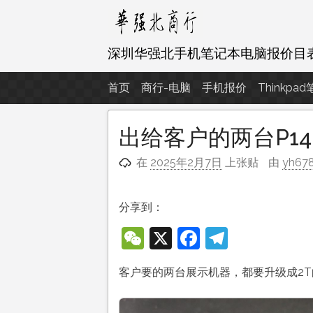
跳
至
内
深圳华强北手机笔记本电脑报价目
容
首页
商行-电脑
手机报价
Thinkpa
出给客户的两台P14
在
2025年2月7日
上张贴
由
yh67
分享到：
WeChat
X
Facebook
Telegra
客户要的两台展示机器，都要升级成2