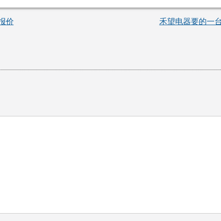
货报价
禾望电器要的一台t