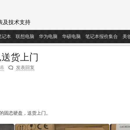
表及技术支持
d笔记本
联想电脑
华为电脑
华硕电脑
笔记本报价集合
美
,送货上门
88
发表回复
m
T的固态硬盘，送货上门。