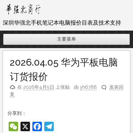
跳
至
内
深圳华强北手机笔记本电脑报价目表及技术支持
容
主要菜单
2026.04.05 华为平板电脑
订货报价
在
2026年4月5日
上张贴
由
yh6788
发表回
复
分享到：
WeChat
X
Facebook
Telegram