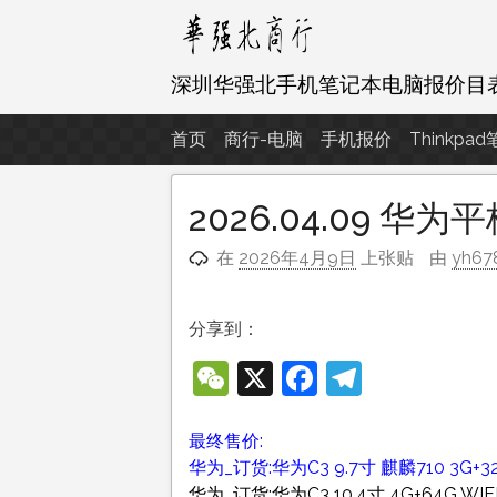
跳
至
内
深圳华强北手机笔记本电脑报价目
容
首页
商行-电脑
手机报价
Thinkpa
2026.04.09 华
在
2026年4月9日
上张贴
由
yh67
分享到：
WeChat
X
Facebook
Telegra
最终售价:
华为_订货:华为C3 9.7寸 麒麟710 3G+32
华为_订货:华为C3 10.4寸 4G+64G WIF