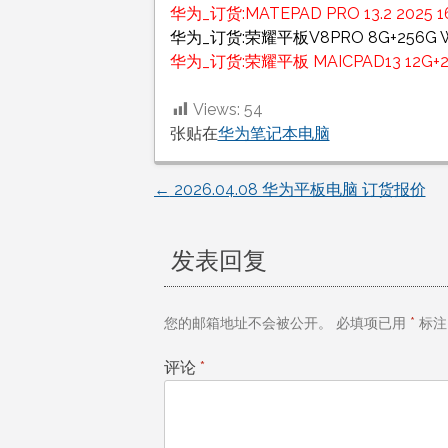
华为_订货:MATEPAD PRO 13.2 2025 
华为_订货:荣耀平板V8PRO 8G+256G WI
华为_订货:荣耀平板 MAICPAD13 12G+
Views:
54
张贴在
华为笔记本电脑
←
2026.04.08 华为平板电脑 订货报价
文
章
发表回复
导
您的邮箱地址不会被公开。
必填项已用
*
标注
航
评论
*