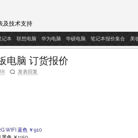
表及技术支持
d笔记本
联想电脑
华为电脑
华硕电脑
笔记本报价集合
美
为平板电脑 订货报价
88
发表回复
m
G WIFI 蓝色 ￥910
I 黑色 ￥1150