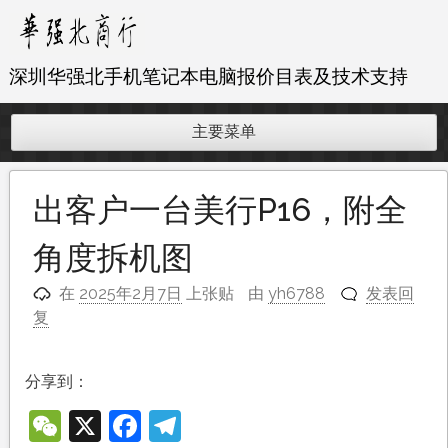
跳
至
内
深圳华强北手机笔记本电脑报价目表及技术支持
容
主要菜单
出客户一台美行P16，附全
角度拆机图
在
2025年2月7日
上张贴
由
yh6788
发表回
复
分享到：
WeChat
X
Facebook
Telegram