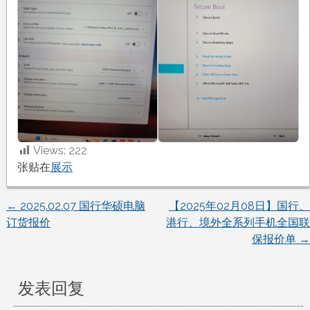
Views:
222
张贴在
展示
←
2025.02.07 国行华硕电脑
【2025年02月08日】国行、
文
订货报价
港行、境外全系列手机全国联
保报价单
→
章
导
发表回复