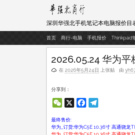
跳
至
内
深圳华强北手机笔记本电脑报价目
容
首页
商行-电脑
手机报价
Thinkpa
2026.05.24 华
在
2026年5月24日
上张贴
由
yh6
分享到：
WeChat
X
Facebook
Telegra
最终售价:
华为_订货:华为C5E 10.36寸 高通骁龙TM6
华为_订货:华为C5E 10.36寸 高通骁龙TM