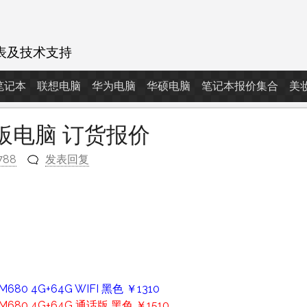
表及技术支持
d笔记本
联想电脑
华为电脑
华硕电脑
笔记本报价集合
美
为平板电脑 订货报价
788
发表回复
m
80 4G+64G WIFI 黑色 ￥1310
680 4G+64G 通话版 黑色 ￥1510