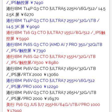
/_IPS触控屏 ￥7490
港行IBM: T14P G3 CTO |ULTRA5 225H/16G/512/ 14.5
2.5K 屏 ￥6270
港行IBM: T14P G3 CTO |ULTRA7 255H/32G/1TB /
14.5 3K 屏 ￥9090
港行IBM: T16 G3 CTO |ULTRA7 155U/8G/512 /_IPS触
控屏 ￥5990
港行IBM: P16S G3 CTO |AMD AI 7 PRO 350/32G1TB
/_IPS/触控屏 ￥7390
港行IBM: P16S G2 CTO |ULTRA7 155H/32G/1TB
/_IPS/触控屏/X500 ￥8980
港行IBM: P16V G2 CTO |ULTRA7 165H/32G/1TB
/_IPS屏/RTX 2000 ￥13060
港行IBM: P16V G3 CTO |ULTRA7 255H/16G/512
/_IPS屏/PRO 1000 ￥12290
港行IBM: P16V G3 CTO |ULTRA7 265H/32G/1TB
/_IPS屏/PRO 2000 ￥16970
美行: P16 G3 JUS |U7 255HX/64G/1TB//PRO 1000
￥17990