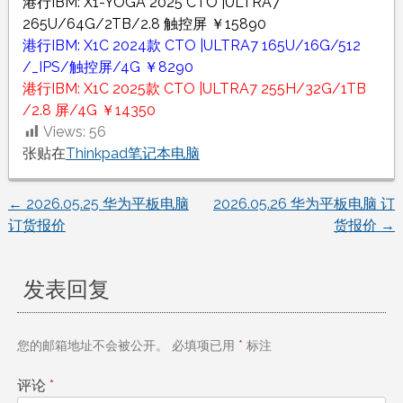
港行IBM: X1-YOGA 2025 CTO |ULTRA7
265U/64G/2TB/2.8 触控屏 ￥15890
港行IBM: X1C 2024款 CTO |ULTRA7 165U/16G/512
/_IPS/触控屏/4G ￥8290
港行IBM: X1C 2025款 CTO |ULTRA7 255H/32G/1TB
/2.8 屏/4G ￥14350
Views:
56
张贴在
Thinkpad笔记本电脑
←
2026.05.25 华为平板电脑
2026.05.26 华为平板电脑 订
文
订货报价
货报价
→
章
发表回复
导
航
您的邮箱地址不会被公开。
必填项已用
*
标注
评论
*