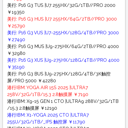
美行: P16 G3 TUS |U7 255HX/32G/1TB//PRO 2000
￥19350
美行: P16 G3 HUS |U7 255HX/64G/2TB//PRO 3000
￥25790
美行: P16 G3 VUS |U7-255HX/128G/4TB//PRO 3000
￥27490
美行: P16 G3 MUS |U9-275HX/64G/2TB//PRO 4000
￥32980
美行: P16 G3 XUS |U9-275HX/128G/4TB//PRO 4000
￥35190
美行: P16 G3 BUS |U9-275HX/128G/4TB/3K触控
屏/PRO 5000 ￥42280
港行IBM: YOGA AIR 15S 2025 |ULTRA7
258V/32G/1TB/15.3 2.8触摸屏 ￥7190
港行IBM: X9-15 GEN 1 CTO |ULTRA9 288V/32G/1TB
/15.3 2.8触摸屏 ￥12190
港行IBM: X1-YOGA 2025 CTO |ULTRA7
255U/32G/1TB/_IPS 触控屏 ￥11790