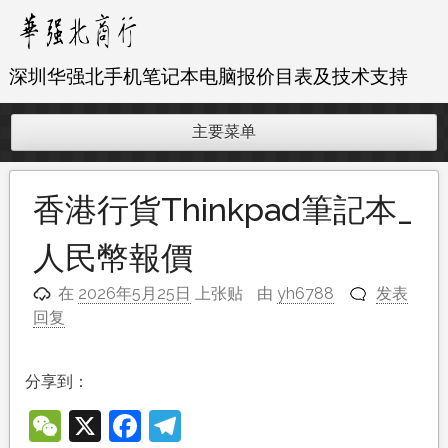
跳
至
内
深圳华强北手机笔记本电脑报价目表及技术支持
容
主要菜单
香港行貨Thinkpad筆記本_
人民幣報價
在
2026年5月25日
上张贴
由
yh6788
发表
回复
分享到：
WeChat
X
Facebook
Telegram