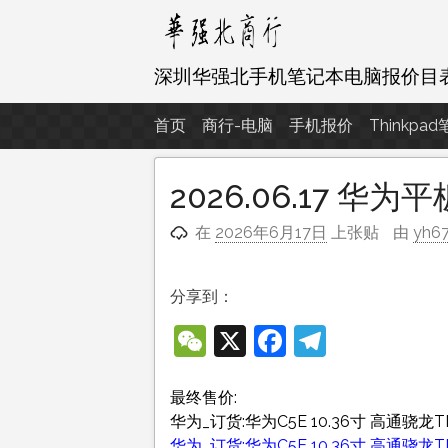
跳
至
内
深圳华强北手机笔记本电脑报价目
容
首页
商行-电脑
手机报价
Thinkpa
2026.06.17 华
在
2026年6月17日
上张贴
由
yh6
分享到：
WeChat
X
Facebook
Telegra
最终售价:
华为_订货:华为C5E 10.36寸 高通骁龙TM6
华为_订货:华为C5E 10.36寸 高通骁龙TM