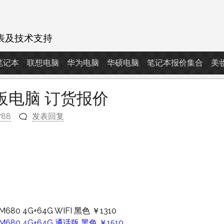
表及技术支持
d笔记本
联想电脑
华为电脑
华硕电脑
笔记本报价集合
美
为平板电脑 订货报价
788
发表回复
m
80 4G+64G WIFI 黑色 ￥1310
680 4G+64G 通话版 黑色 ￥1510