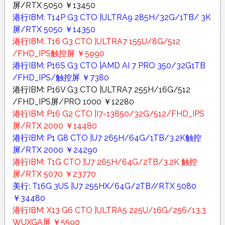
屏/RTX 5050 ￥13450
港行IBM: T14P G3 CTO |ULTRA9 285H/32G/1TB/ 3K
屏/RTX 5050 ￥14350
港行IBM: T16 G3 CTO |ULTRA7 155U/8G/512
/FHD_IPS触控屏 ￥5990
港行IBM: P16S G3 CTO |AMD AI 7 PRO 350/32G1TB
/FHD_IPS/触控屏 ￥7380
港行IBM: P16V G3 CTO |ULTRA7 255H/16G/512
/FHD_IPS屏/PRO 1000 ￥12280
港行IBM: P16 G2 CTO |I7-13850/32G/512/FHD_IPS
屏/RTX 2000 ￥14480
港行IBM: P1 G8 CTO |U7 265H/64G/1TB/3.2K触控
屏/RTX 2000 ￥24290
港行IBM: T1G CTO |U7 265H/64G/2TB/3.2K 触控
屏/RTX 5070 ￥23770
美行: T16G 3US |U7 255HX/64G/2TB//RTX 5080
￥34480
港行IBM: X13 G6 CTO |ULTRA5 225U/16G/256/13.3
WUXGA屏 ￥5590