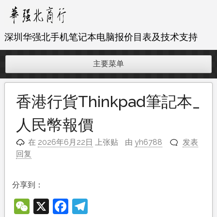
跳
至
内
深圳华强北手机笔记本电脑报价目表及技术支持
容
主要菜单
香港行貨Thinkpad筆記本_
人民幣報價
在
2026年6月22日
上张贴
由
yh6788
发表
回复
分享到：
WeChat
X
Facebook
Telegram