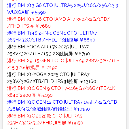
港行IBM: X13 G6 CTO |ULTRA5 225U/16G/256/13.3
WUXGA屏 ￥5590
港行IBM: X13 G6 CTO |AMD AI 7 350/32G/1TB/
/FHD_IPS屏 ￥7680
港行IBM: T14S 2-IN-1 GEN 1 CTO |ULTRA7
265H/32G/1TB /FHD_IPS触控屏 ￥8890
港行IBM: YOGA AIR 15S 2025 |ULTRA7
258V/32G/1TB/15.3 2.8触摸屏 ￥6790
港行IBM: X9-15 GEN 1 CTO |ULTRA9 288V/32G/1TB
/15.3 2.8触摸屏 ￥12190
港行IBM: X1-YOGA 2025 CTO |ULTRA7
258V/32G/2TB/FHD_IPS 触控屏 ￥13160
港行IBM: X1C GEN 9 CTO |I7-1165G7/16G/1TB/4K
3840*2400屏 ￥5490
港行IBM: X1C GEN 12 CTO |ULTRA7 155H/32G/1TB
/28屏/4G/全域触控/纤维纹理 ￥10150
港行IBM: X1C 2025款 CTO |ULTRA5
235H/32G/512/FHD_IPS屏 ￥9950