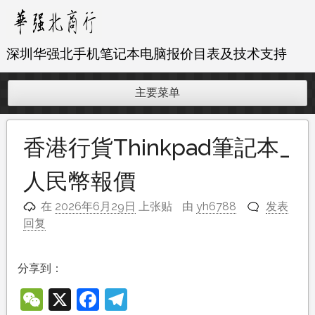
跳
至
内
深圳华强北手机笔记本电脑报价目表及技术支持
容
主要菜单
香港行貨Thinkpad筆記本_
人民幣報價
在
2026年6月29日
上张贴
由
yh6788
发表
回复
分享到：
WeChat
X
Facebook
Telegram