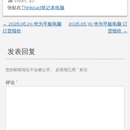
Views:
40
张贴在
Thinkpad笔记本电脑
←
2026.06.29 华为平板电脑
2026.06.30 华为平板电脑 订
文
订货报价
货报价
→
章
发表回复
导
航
您的邮箱地址不会被公开。
必填项已用
*
标注
评论
*