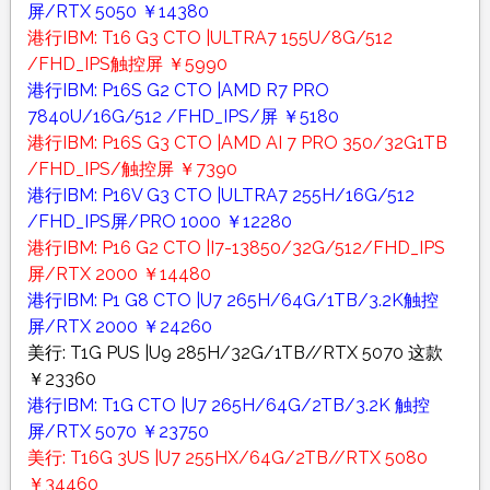
屏/RTX 5050 ￥14380
港行IBM: T16 G3 CTO |ULTRA7 155U/8G/512
/FHD_IPS触控屏 ￥5990
港行IBM: P16S G2 CTO |AMD R7 PRO
7840U/16G/512 /FHD_IPS/屏 ￥5180
港行IBM: P16S G3 CTO |AMD AI 7 PRO 350/32G1TB
/FHD_IPS/触控屏 ￥7390
港行IBM: P16V G3 CTO |ULTRA7 255H/16G/512
/FHD_IPS屏/PRO 1000 ￥12280
港行IBM: P16 G2 CTO |I7-13850/32G/512/FHD_IPS
屏/RTX 2000 ￥14480
港行IBM: P1 G8 CTO |U7 265H/64G/1TB/3.2K触控
屏/RTX 2000 ￥24260
美行: T1G PUS |U9 285H/32G/1TB//RTX 5070 这款
￥23360
港行IBM: T1G CTO |U7 265H/64G/2TB/3.2K 触控
屏/RTX 5070 ￥23750
美行: T16G 3US |U7 255HX/64G/2TB//RTX 5080
￥34460