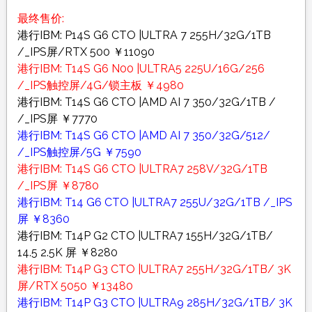
最终售价:
港行IBM: P14S G6 CTO |ULTRA 7 255H/32G/1TB
/_IPS屏/RTX 500 ￥11090
港行IBM: T14S G6 N00 |ULTRA5 225U/16G/256
/_IPS触控屏/4G/锁主板 ￥4980
港行IBM: T14S G6 CTO |AMD AI 7 350/32G/1TB /
/_IPS屏 ￥7770
港行IBM: T14S G6 CTO |AMD AI 7 350/32G/512/
/_IPS触控屏/5G ￥7590
港行IBM: T14S G6 CTO |ULTRA7 258V/32G/1TB
/_IPS屏 ￥8780
港行IBM: T14 G6 CTO |ULTRA7 255U/32G/1TB /_IPS
屏 ￥8360
港行IBM: T14P G2 CTO |ULTRA7 155H/32G/1TB/
14.5 2.5K 屏 ￥8280
港行IBM: T14P G3 CTO |ULTRA7 255H/32G/1TB/ 3K
屏/RTX 5050 ￥13480
港行IBM: T14P G3 CTO |ULTRA9 285H/32G/1TB/ 3K