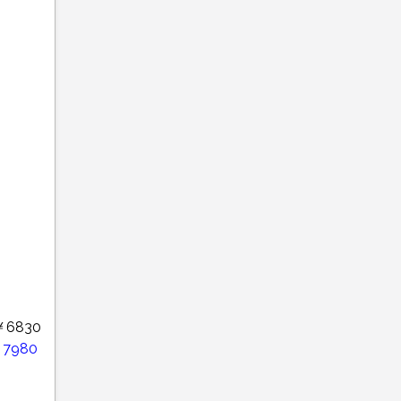
￥6830
7980