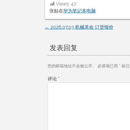
Views:
47
张贴在
华为笔记本电脑
←
2026.07.03 机械革命 订货报价
文
章
发表回复
导
您的邮箱地址不会被公开。
必填项已用
*
标注
航
评论
*