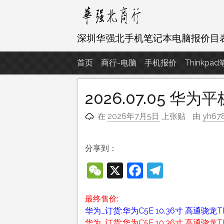
跳
至
内
深圳华强北手机笔记本电脑报价目
容
首页
商行-电脑
手机报价
Thinkpa
2026.07.05 华
在
2026年7月5日
上张贴
由
yh67
分享到：
WeChat
X
Facebook
Telegra
最终售价:
华为_订货:华为C5E 10.36寸 高通骁龙TM6
华为_订货:华为C5E 10.36寸 高通骁龙TM