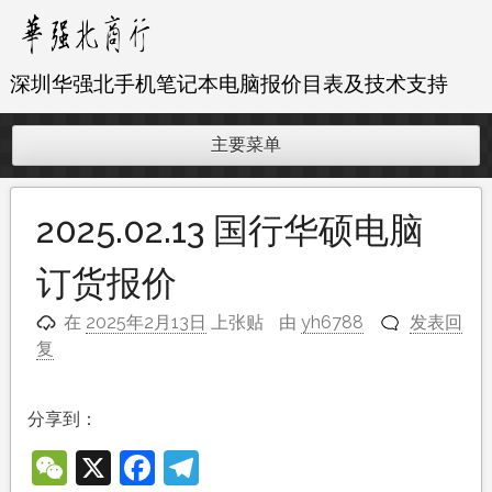
跳
至
内
深圳华强北手机笔记本电脑报价目表及技术支持
容
主要菜单
2025.02.13 国行华硕电脑
订货报价
在
2025年2月13日
上张贴
由
yh6788
发表回
复
分享到：
WeChat
X
Facebook
Telegram