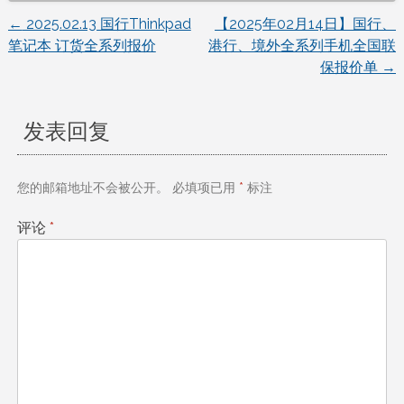
←
2025.02.13 国行Thinkpad
【2025年02月14日】国行、
文
笔记本 订货全系列报价
港行、境外全系列手机全国联
保报价单
→
章
导
发表回复
航
您的邮箱地址不会被公开。
必填项已用
*
标注
评论
*