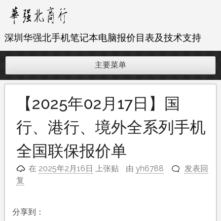
跳
至
内
深圳华强北手机笔记本电脑报价目表及技术支持
容
主要菜单
【2025年02月17日】国
行、港行、境外全系列手机
全国联保报价单
在
2025年2月16日
上张贴
由
yh6788
发表回
复
分享到：