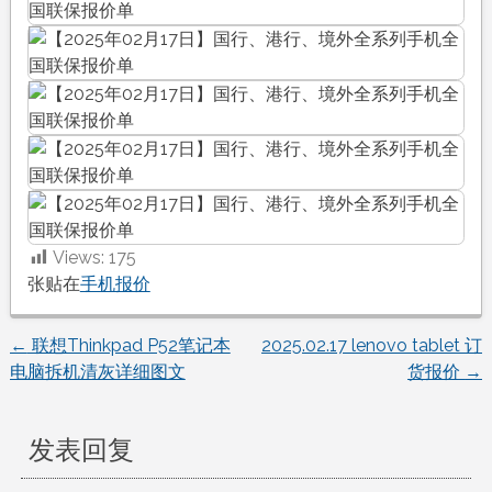
Views:
175
张贴在
手机报价
←
联想Thinkpad P52笔记本
2025.02.17 lenovo tablet 订
文
电脑拆机清灰详细图文
货报价
→
章
发表回复
导