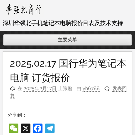
跳
至
内
深圳华强北手机笔记本电脑报价目表及技术支持
容
主要菜单
2025.02.17 国行华为笔记本
电脑 订货报价
在
2025年2月17日
上张贴
由
yh6788
发表回
复
分享到：
WeChat
X
Facebook
Telegram