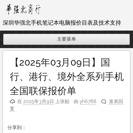
跳
至
内
深圳华强北手机笔记本电脑报价目表及技术支持
容
主要菜单
【2025年03月09日】国
行、港行、境外全系列手机
全国联保报价单
在
2025年3月9日
上张贴
由
yh6788
发表回
复
分享到：