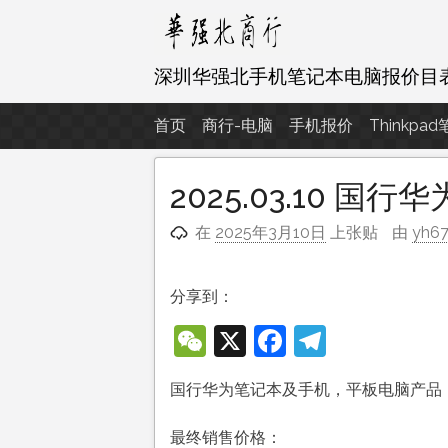
跳
至
内
深圳华强北手机笔记本电脑报价目
容
首页
商行-电脑
手机报价
Thinkpa
2025.03.10 
在
2025年3月10日
上张贴
由
yh6
分享到：
WeChat
X
Facebook
Telegra
国行华为笔记本及手机，平板电脑产品
最终销售价格：