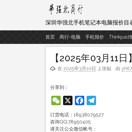
跳
至
内
深圳华强北手机笔记本电脑报价目
容
首页
商行-电脑
手机报价
Thinkpa
【2025年03月
在
2025年3月10日
上张贴
由
yh6
分享到：
WeChat
X
Facebook
Telegra
订货电话：18938079527
咨询QQ:78950405
请关注公众微信帐号：