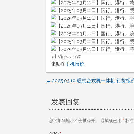
Views:
197
张贴在
手机报价
←
2025.03.10 联想台式机一体机 订货报
文
章
发表回复
导
您的邮箱地址不会被公开。
必填项已用
*
标注
航
评论
*