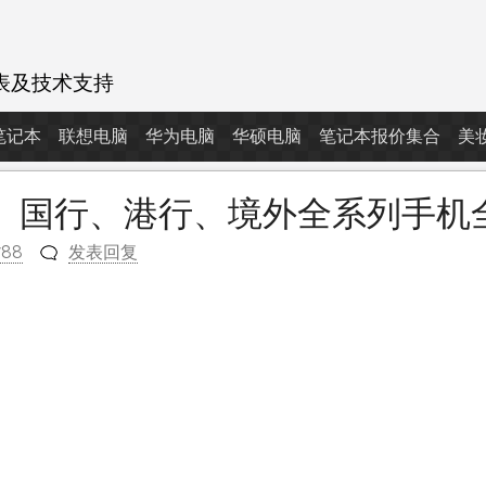
表及技术支持
d笔记本
联想电脑
华为电脑
华硕电脑
笔记本报价集合
美
11日】国行、港行、境外全系列手
788
发表回复
m