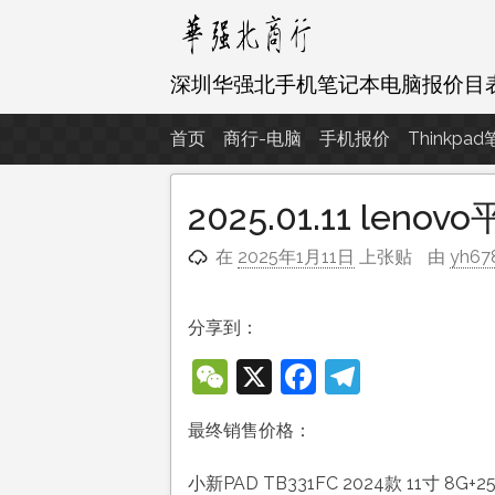
跳
至
内
深圳华强北手机笔记本电脑报价目
容
首页
商行-电脑
手机报价
Thinkpa
2025.01.11 le
在
2025年1月11日
上张贴
由
yh67
分享到：
WeChat
X
Facebook
Telegra
最终销售价格：
小新PAD TB331FC 2024款 11寸 8G+25