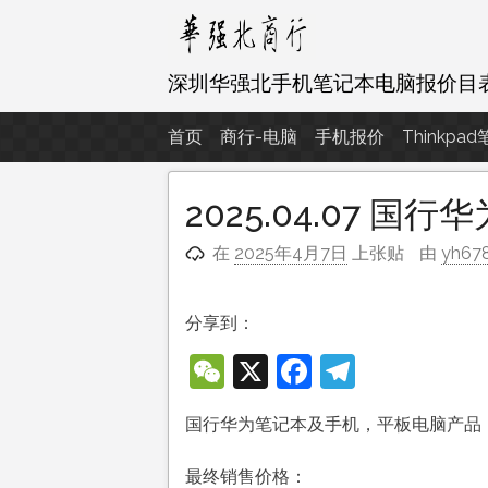
跳
至
内
深圳华强北手机笔记本电脑报价目
容
首页
商行-电脑
手机报价
Thinkpa
2025.04.07 
在
2025年4月7日
上张贴
由
yh67
分享到：
WeChat
X
Facebook
Telegra
国行华为笔记本及手机，平板电脑产品
最终销售价格：