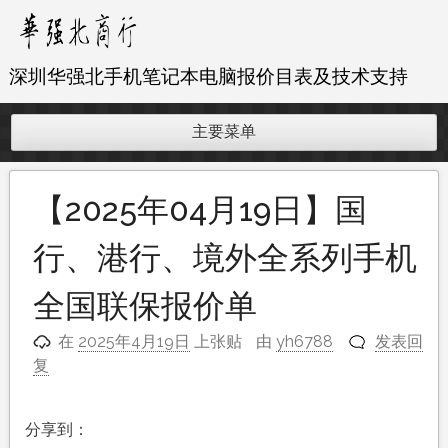
跳
至
内
深圳华强北手机笔记本电脑报价目表及技术支持
容
主要菜单
【2025年04月19日】国
行、港行、境外全系列手机
全国联保报价单
在
2025年4月19日
上张贴
由
yh6788
发表回
复
分享到：