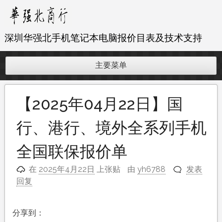
跳
至
内
深圳华强北手机笔记本电脑报价目表及技术支持
容
主要菜单
【2025年04月22日】国
行、港行、境外全系列手机
全国联保报价单
在
2025年4月22日
上张贴
由
yh6788
发表
回复
分享到：