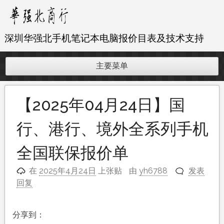
跳
至
内
深圳华强北手机笔记本电脑报价目表及技术支持
容
主要菜单
【2025年04月24日】国
行、港行、境外全系列手机
全国联保报价单
在
2025年4月24日
上张贴
由
yh6788
发表
回复
分享到：