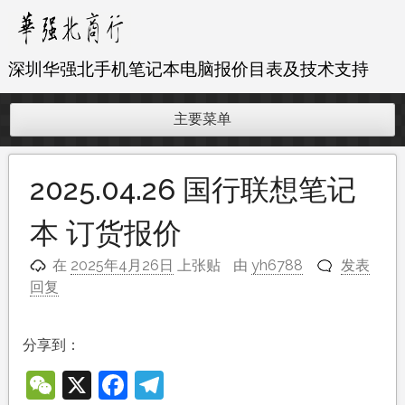
跳
至
内
深圳华强北手机笔记本电脑报价目表及技术支持
容
主要菜单
2025.04.26 国行联想笔记
本 订货报价
在
2025年4月26日
上张贴
由
yh6788
发表
回复
分享到：
WeChat
X
Facebook
Telegram