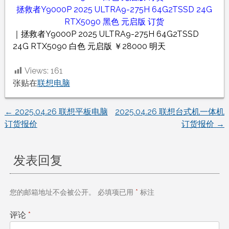
拯救者Y9000P 2025 ULTRA9-275H 64G2TSSD 24G
RTX5090 黑色 元启版 订货
｜拯救者Y9000P 2025 ULTRA9-275H 64G2TSSD
24G RTX5090 白色 元启版 ￥28000 明天
Views:
161
张贴在
联想电脑
←
2025.04.26 联想平板电脑
2025.04.26 联想台式机一体机
文
订货报价
订货报价
→
章
发表回复
导
航
您的邮箱地址不会被公开。
必填项已用
*
标注
评论
*