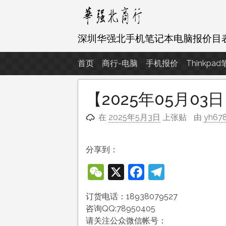
跳
至
内
深圳华强北手机笔记本电脑报价目
容
首页
商行-电脑
手机报价
Thinkpa
【2025年05月
在
2025年5月3日
上张贴
由
yh67
分享到：
WeChat
X
Facebook
Telegra
订货电话：18938079527
咨询QQ:78950405
请关注公众微信帐号：