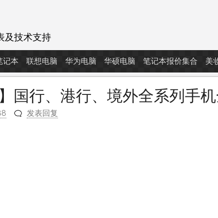
表及技术支持
d笔记本
联想电脑
华为电脑
华硕电脑
笔记本报价集合
美
03日】国行、港行、境外全系列手
88
发表回复
m