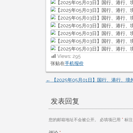
Views:
295
张贴在
手机报价
←
【2025年05月01日】国行、港行、
文
章
发表回复
导
您的邮箱地址不会被公开。
必填项已用
*
标注
航
评论
*