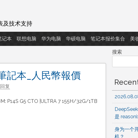
表及技术支持
d笔记本
联想电脑
华为电脑
华硕电脑
笔记本报价集合
美
搜索
ad筆記本_人民幣報價
Recent
回复
2026.0
 P14S G5 CTO |ULTRA 7 155H/32G/1TB
DeepSeek
是 reason
身为一个
机？