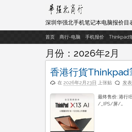
跳
至
内
深圳华强北手机笔记本电脑报价目
容
首页
商行-电脑
手机报价
Thinkpa
月份：
2026年2月
香港行貨Thinkp
在
2026年2月23日
上张贴
发表
最终售价: 港行IBM:
/_IPS/屏/…