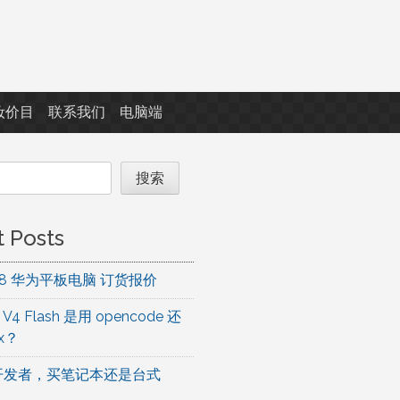
妆价目
联系我们
电脑端
搜索
 Posts
8.08 华为平板电脑 订货报价
 V4 Flash 是用 opencode 还
ix？
开发者，买笔记本还是台式