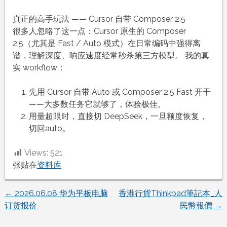
真正的高手玩法 —— Cursor 自带 Composer 2.5
很多人忽略了这一点：Cursor 原生的 Composer
2.5（尤其是 Fast / Auto 模式）在日常编码中强得离
谱，理解深度、响应速度经常秒杀第三方模型。 我的真
实 workflow：
先用 Cursor 自带 Auto 或 Composer 2.5 Fast 开干
——大多数任务它就够了，体验极佳。
用量超限时，直接切 DeepSeek，一旦额度恢复，
切回auto。
Views:
521
张贴在
资料库
←
2026.06.08 华为平板电脑
香港行貨Thinkpad筆記本_人
文
订货报价
民幣報價
→
章