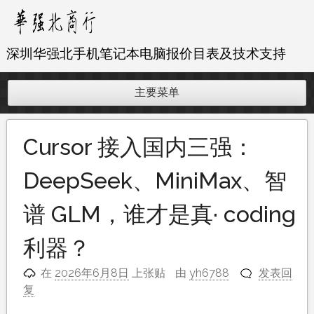
跳
至
内
深圳华强北手机笔记本电脑报价目表及技术支持
容
主要菜单
Cursor 接入国内三强：
DeepSeek、MiniMax、智
谱 GLM，谁才是真· coding
利器？
在
2026年6月8日
上张贴
由
yh6788
发表回
复