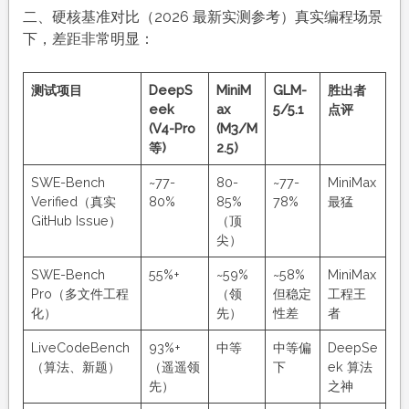
二、硬核基准对比（2026 最新实测参考）真实编程场景
下，差距非常明显：
测试项目
DeepS
MiniM
GLM-
胜出者
eek
ax
5/5.1
点评
(V4-Pro
(M3/M
等)
2.5)
SWE-Bench
~77-
80-
~77-
MiniMax
Verified（真实
80%
85%
78%
最猛
GitHub Issue）
（顶
尖）
SWE-Bench
55%+
~59%
~58%
MiniMax
Pro（多文件工程
（领
但稳定
工程王
化）
先）
性差
者
LiveCodeBench
93%+
中等
中等偏
DeepSe
（算法、新题）
（遥遥领
下
ek 算法
先）
之神