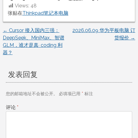
Views:
48
张贴在
Thinkpad笔记本电脑
←
Cursor 接入国内三强：
2026.06.09 华为平板电脑 订
文
DeepSeek、MiniMax、智谱
货报价
→
GLM，谁才是真· coding 利
章
器？
导
发表回复
航
您的邮箱地址不会被公开。
必填项已用
*
标注
评论
*