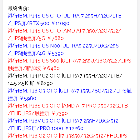
最终售价:
港行IBM: P14S G6 CTO |ULTRA 7 255H/32G/1TB
/_IPS屏/RTX 500 ￥11090
港行IBM: T14S G6 CTO |AMD AI 7 350/32G/512/
/_IPS触控屏/5G ￥7680
港行IBM: T14S G6 N00 |ULTRA5 225U/16G/256
/_IPS触控屏/4G ￥5390
港行IBM: T14S G6 S00 |ULTRA7 255U/16G/512 /_IPS
触控屏/新加坡 ￥6460
港行IBM: T14P G2 CTO |ULTRA7 155H/32G/1TB/
14.5 2.5K 屏 ￥8290
港行IBM: T16 G3 CTO |ULTRA7 155U/8G/512 /_IPS触
控屏 ￥5980
港行IBM: P16S G3 CTO |AMD AI 7 PRO 350/32G1TB
/FHD_IPS/触控屏 ￥7390
港行IBM: P16V G3 CTO |ULTRA7 255H/16G/512
/FHD_IPS屏/PRO 1000 ￥12260
港行IBM: P16 G2 CTO |I7-13850/32G/512/FHD_IPS