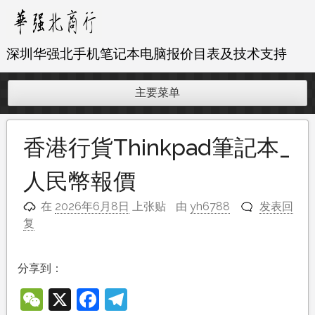
跳
至
内
深圳华强北手机笔记本电脑报价目表及技术支持
容
主要菜单
香港行貨Thinkpad筆記本_
人民幣報價
在
2026年6月8日
上张贴
由
yh6788
发表回
复
分享到：
WeChat
X
Facebook
Telegram