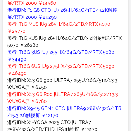
屏/RTX 2000 ￥14560
港行IBM: P1 G8 CTO |U7 265H/64G/1TB/3.2K触控
屏/RTX 2000 ￥24290
美行: T1G MUS |U9 285H/64G/2TB//RTX 5070
￥25770
美行: T1G KUS |U9 285H/64G/2TB/3.2K触控屏/RTX
5070 ￥26280
美行: T16G 3US |U7 255HX/64G/2TB//RTX 5080
￥34490
美行: T16G 6US |U9 275HX/32G/2TB//RTX 5090
￥46490
港行IBM: X13 G6 900 |ULTRA7 255U/16G/512/13.3
WUXGA屏 ￥6450
港行IBM: X13 G6 R00 |ULTRA7 265U/16G/512/13.3
WUXGA屏 ￥6780
港行IBM: X9-15 GEN 1 CTO |ULTRA9 288V/32G/1TB
/15.3 2.8触摸屏 ￥12170
港行IBM: X1-YOGA 2025 CTO |ULTRA7
258V/32G/2TB/FHD_IPS 触控屏 ￥13170